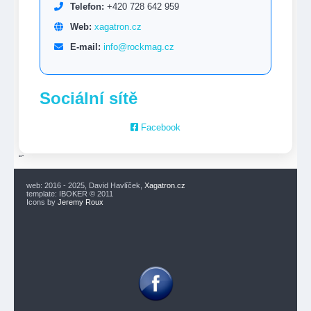
Telefon:
+420 728 642 959
Web:
xagatron.cz
E-mail:
info@rockmag.cz
Sociální sítě
Facebook
“`
web: 2016 - 2025, David Havlíček,
Xagatron.cz
template: IBOKER © 2011
Icons by
Jeremy Roux